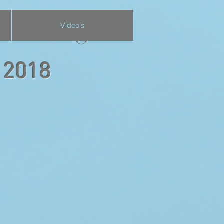
Video`s
Anmelden
l 2018