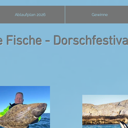
Ablaufplan 2026
Gewinne
 Fische - Dorschfestiv