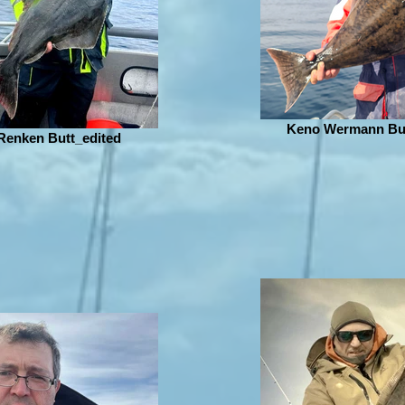
Keno Wermann But
Renken Butt_edited