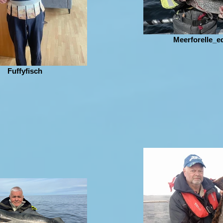
Meerforelle_e
Fuffyfisch