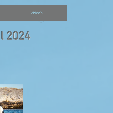
Video`s
Anmelden
al 2024