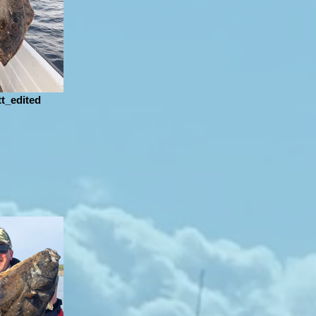
t_edited