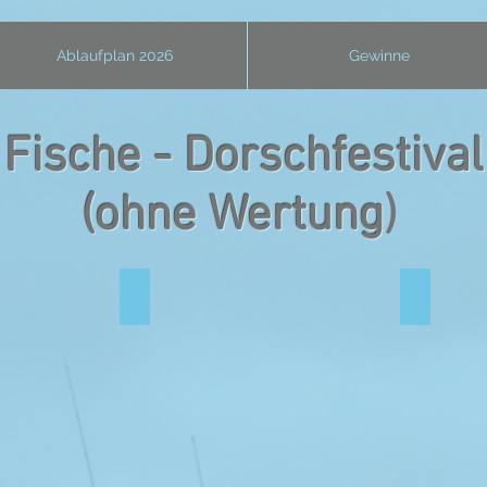
Ablaufplan 2026
Gewinne
Fische - Dorschfestiva
(ohne Wertung
)
Jessy2
120 cm Ra