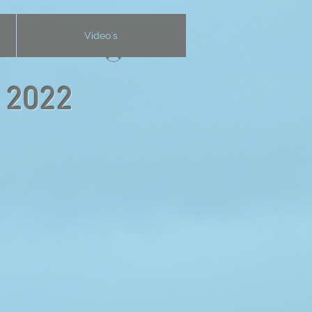
Video`s
Anmelden
l 2022
lf Butt