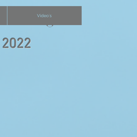
Video`s
Anmelden
l 2022